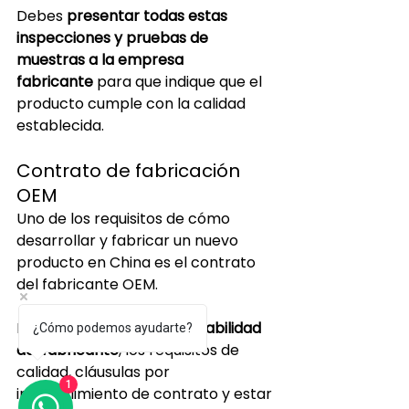
Debes 
presentar todas estas 
inspecciones y pruebas de 
muestras a la empresa 
fabricante
 para que indique que el 
producto cumple con la calidad 
establecida.
Contrato de fabricación 
OEM
Uno de los requisitos de cómo 
desarrollar y fabricar un nuevo 
producto en China es el contrato 
del fabricante OEM.
Debe contener la 
responsabilidad 
¿Cómo podemos ayudarte?
del fabricante
, los requisitos de 
calidad, cláusulas por 
1
incumplimiento de contrato y estar 