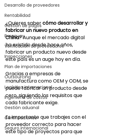
Desarrollo de proveedores
Rentabilidad
¿Quieres saber 
cómo desarrollar y 
Gestión de pagos
fabricar un nuevo producto en 
Paraguay
China
? Aunque el mercado digital 
ha existido desde hace años, 
Verificación de proveedores
fabricar un producto nuevo desde 
Inspecciones
este país es un auge hoy en día.
Plan de importaciones
Gracias a empresas de 
Outsourcing
manufactura como OEM y ODM, se 
Logística internacional
puede fabricar un producto desde 
cero, siguiendo los requisitos que 
Ingeniería de costos
cada fabricante exige.
Gestión aduanal
Es importante que trabajes con el 
Certificaciones
proveedor correcto para hacer 
Seguro internacional
este tipo de proyectos para que 