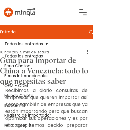
Entrada
Todas las entradas
10 nov 2021
5 min de lectura
Todas las entradas
Guía para Importar de
Feria Canton
China a Venezuela: todo lo
Ferias Internacionales
que necesitas saber
OEM - ODM
Recibimos a diario consultas de 
Mundo Crypto
empresas que quieren importar así 
como también de empresas que ya 
Incoterms
están importando pero que buscan 
Registro de importador
optimizar sus operaciones y es por 
ello que hemos decido preparar 
Marca propia