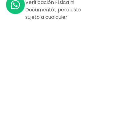
Verificación Física ni 
Documental, pero está 
sujeto a cualquier 
inspección en un futuro.
Culminado 
satisfactoriamente este 
proceso, se realizan los 
pagos necesarios al 
Puerto, Almacén receptor 
del Equipo Vacío y se 
despacha la Mercancía.
Declaración Electrónica, 
una vez se tiene las 
Planillas de Impuestos, el 
importador tiene un lapso 
de 4 días Hábiles para la 
cancelación.
Desde la entrega del acta 