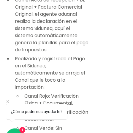
Original + Factura Comercial 
Original, el agente aduanal 
realiza la declaración en el 
sistema Sidunea, aquí el 
sistema automáticamente  
genera la planillas para el pago 
de Impuestos.
Realizado y registrado el Pago 
en el Sidunea, 
automáticamente se arroja el 
Canal que le toco a la 
importación:
Canal Rojo: Verificación 
Física + Documental.
Canal Amarillo: Verificación 
¿Cómo podemos ayudarte?
Documental.
Canal Verde: Sin 
1