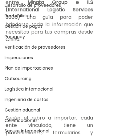
entre 
Mingta Group e ILS 
Desarrollo de proveedores
(International Logistic Services 
Rentabilidad
3005)
 una guía para poder 
brindarte toda la información que 
Gestión de pagos
necesitas para tus compras desde 
Paraguay
China.
Verificación de proveedores
Inspecciones
Plan de importaciones
Outsourcing
Logística internacional
Ingeniería de costos
Gestión aduanal
Según el rubro a importar, cada 
Certificaciones
ente vinculado, tiene un 
Seguro internacional
procedimiento, formularios y 