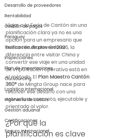
Desarrollo de proveedores
Rentabilidad
Viajar a la Feria de Cantón sin una 
Gestión de pagos
planificación clara ya no es una 
Paraguay
opción para un empresario que 
busca resultados. En 2026, la 
Verificación de proveedores
diferencia entre visitar China y 
Inspecciones
convertir ese viaje en una unidad 
Plan de importaciones
de importación operativa está en 
el método. El 
Plan Maestro Cantón 
Outsourcing
360°
 de Mingta Group nace para 
Logística internacional
resolver ese desafío con una 
estructura concreta, ejecutable y 
Ingeniería de costos
orientada al valor.
Gestión aduanal
Certificaciones
¿
Por qué la 
Seguro internacional
planificación es clave 