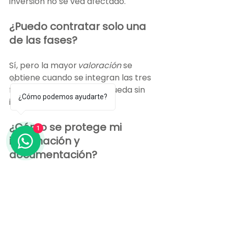
inversión no se vea afectado. 
¿Puedo contratar solo una 
de las fases?
Sí, pero la mayor 
valoración
 se 
obtiene cuando se integran las tres 
fases, ya que el proceso queda sin 
¿Cómo podemos ayudarte?
interrupciones.
1
¿Cómo se protege mi 
información y 
documentación?
Todo el intercambio se realiza bajo 
protocolos de seguridad y 
confidencialidad; el equipo opera 
bajo normas internacionales de 