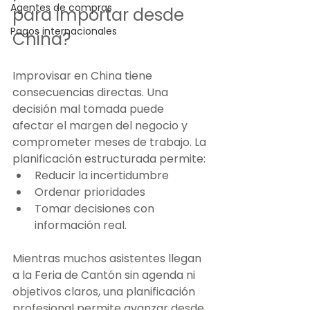
Agentes de compras
para importar desde 
Pagos internacionales
China? 
Improvisar en China tiene 
consecuencias directas. Una 
decisión mal tomada puede 
afectar el margen del negocio y 
comprometer meses de trabajo. La 
planificación estructurada permite:
Reducir la incertidumbre
Ordenar prioridades
Tomar decisiones con 
información real.
Mientras muchos asistentes llegan 
a la Feria de Cantón sin agenda ni 
objetivos claros, una planificación 
profesional permite avanzar desde 