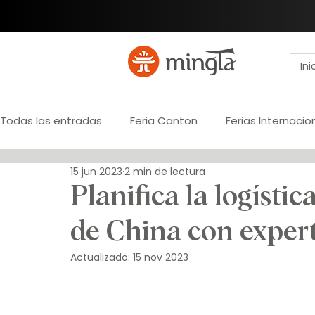
Ini
Todas las entradas
Feria Canton
Ferias Internacio
15 jun 2023
2 min de lectura
Registro de importador
Marca propia
Desarr
Planifica la logísti
de China con exper
Gestión de pagos
Paraguay
Verificación de
Actualizado:
15 nov 2023
Outsourcing
Logística internacional
Ingenierí