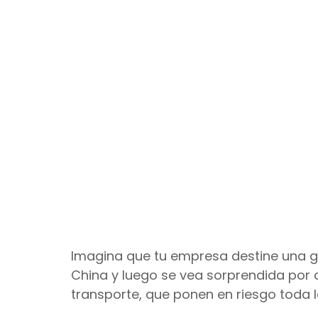
Seguro internacional
Agentes de compras
P
Imagina que tu empresa destine una gr
China y luego se vea sorprendida por 
transporte, que ponen en riesgo toda l