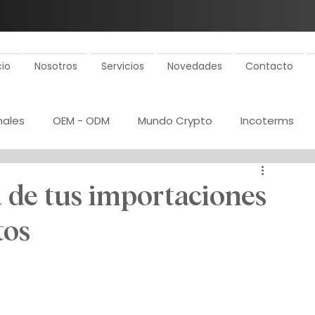
cio
Nosotros
Servicios
Novedades
Contacto
nales
OEM - ODM
Mundo Crypto
Incoterms
ollo de proveedores
Rentabilidad
ca de tus importaciones
tos
 proveedores
Inspecciones
Plan de importaciones
a de costos
Gestión aduanal
Certificaciones