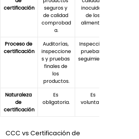
de 
productos 
calidad e 
certificación
seguros y 
inocuidad 
de calidad 
de los 
comprobad
alimentos.
a.
Proceso de 
Auditorías, 
Inspección, 
certificación
inspeccione
pruebas y 
s y pruebas 
seguimiento.
finales de 
los 
productos.
Naturaleza 
Es 
Es 
de 
obligatoria.
voluntaria.
certificación
CCC vs Certificación de 