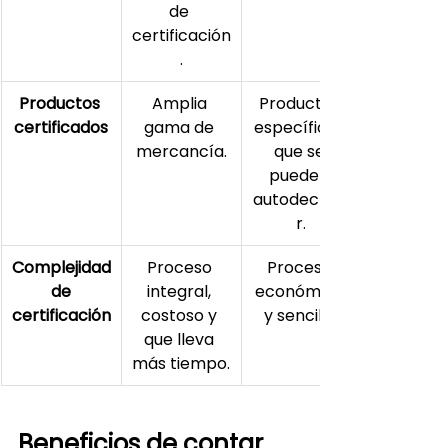
de 
certificación
.
Productos 
Amplia 
Productos 
certificados
gama de 
específicos 
mercancía.
que se 
pueden 
autodeclara
r.
Complejidad
Proceso 
Proceso 
 de 
integral, 
económico 
certificación
costoso y 
y sencillo.
que lleva 
más tiempo.
Beneficios de contar 