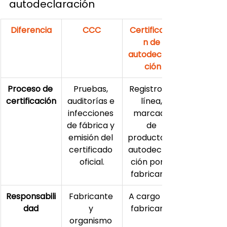
autodeclaración
Diferencia
CCC
Certificació
n de 
autodeclara
ción
Proceso de 
Pruebas, 
Registro en 
certificación
auditorías e 
línea, 
infecciones 
marcado 
de fábrica y 
de 
emisión del 
productos y 
certificado 
autodeclara
oficial.
ción por el 
fabricante.
Responsabili
Fabricante 
A cargo del 
dad
y 
fabricante.
organismo 