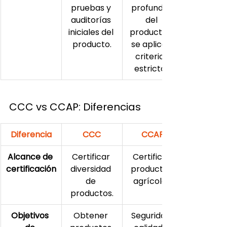
pruebas y 
profundas 
auditorías 
del 
iniciales del 
producto y 
producto.
se aplican 
criterios 
estrictos.
CCC vs CCAP: Diferencias
Diferencia
CCC
CCAP
Alcance de 
Certificar 
Certificar 
certificación
diversidad 
productos 
de 
agrícolas.
productos.
Objetivos 
Obtener 
Seguridad, 