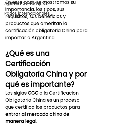
En este post, te mostramos su 
Agentes de compras
importancia, los tipos, sus 
Pagos internacionales
requisitos, sus beneficios y 
productos que ameritan la 
certificación obligatoria China para 
importar a Argentina.
¿Qué es una 
Certificación 
Obligatoria China y por 
qué es importante?
Las 
siglas CCC
 o la Certificación 
Obligatoria China es un proceso 
que certifica los productos para 
entrar al mercado chino de 
manera legal
. 