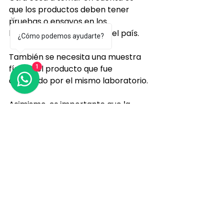
que los productos deben tener 
pruebas o ensayos en los 
laboratorios certificados del país.
¿Cómo podemos ayudarte?
También se necesita una muestra 
física del producto que fue 
1
aprobado por el mismo laboratorio.
Asimismo, es importante que la 
fábrica haya sido inspeccionada 
por las autoridades a cargo de la 
solicitud de certificación y que sean 
de doce a dieciocho meses.
Cuando los productos no cumplen 
con los requisitos, estos son 
detenidos en la aduana. Por ende, 
la importancia de cumplir con 