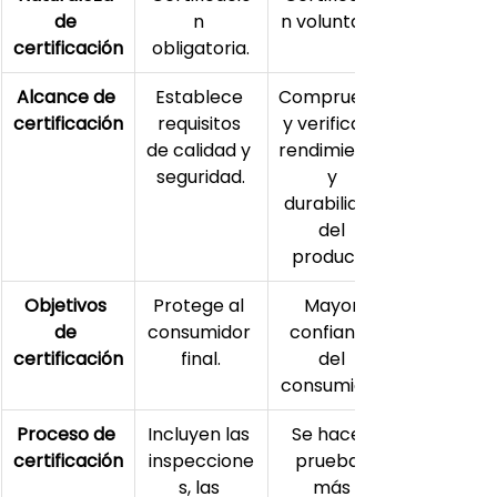
de 
n 
n voluntaria.
certificación
obligatoria.
Alcance de 
Establece 
Comprueba 
certificación
requisitos 
y verifica el 
de calidad y 
rendimiento 
seguridad.
y 
durabilidad 
del 
producto.
Objetivos 
Protege al 
Mayor 
de 
consumidor 
confianza 
certificación
final.
del 
consumidor.
Proceso de 
Incluyen las 
Se hacen 
certificación
inspeccione
pruebas 
s, las 
más 