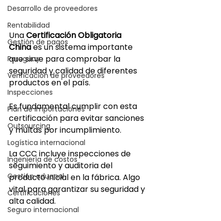
Desarrollo de proveedores
Rentabilidad
Una 
Certificación Obligatoria 
Gestión de pagos
China
 es un sistema importante 
que sirve para comprobar la 
Paraguay
seguridad y calidad de diferentes 
Verificación de proveedores
productos en el país.
Inspecciones
Es fundamental cumplir con esta 
Plan de importaciones
certificación para evitar sanciones 
Outsourcing
y multas por incumplimiento.
Logística internacional
La CCC incluye inspecciones de 
Ingeniería de costos
seguimiento y auditoria del 
Gestión aduanal
producto inicial en la fábrica. Algo 
vital para garantizar su seguridad y 
Certificaciones
alta calidad.
Seguro internacional