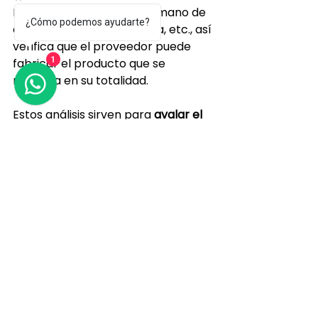
Incluye su materia prima, mano de 
¿Cómo podemos ayudarte?
obra, seguridad, apariencia, etc., así 
verifica que el proveedor puede 
fabricar el producto que se 
1
necesita en su totalidad.
Estos análisis sirven para 
avalar el 
nivel aceptable
 del resto de los 
productos. Dado que se eliminan 
los defectos y mejora la calidad del 
producto.
Marcado de mercancías 
y/o productos 
inspeccionados
Las empresas importadoras 
cuentan con encargados de 
calidad que verifican la calidad y 