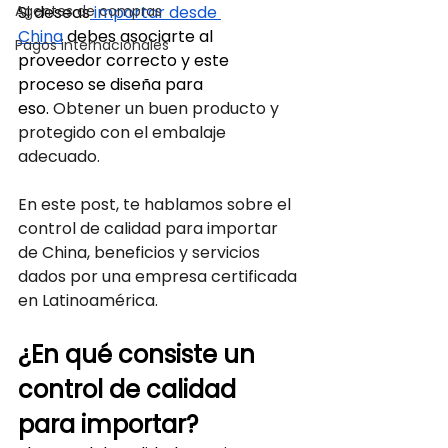
Si deseas
 importar desde 
Agentes de compras
China
 debes asociarte al 
Pagos internacionales
proveedor correcto y este 
proceso se diseña para 
eso.
 Obtener un buen producto y 
protegido con el embalaje 
adecuado.
En este post, te hablamos sobre el 
control de calidad para importar 
de China, beneficios y servicios 
dados por una empresa certificada 
en Latinoamérica.
¿En qué consiste un 
control de calidad 
para importar?