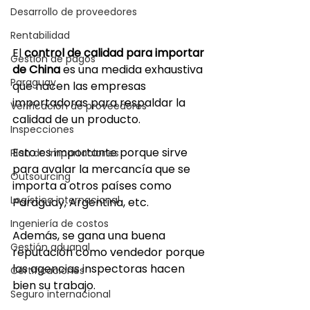
Desarrollo de proveedores
Rentabilidad
El 
control de calidad para importar 
Gestión de pagos
de China
 es una medida exhaustiva 
Paraguay
que hacen las empresas 
importadoras para respaldar la 
Verificación de proveedores
calidad de un producto.
Inspecciones
Esto es importante porque sirve 
Plan de importaciones
para avalar la mercancía que se 
Outsourcing
importa a otros países como 
Logística internacional
Paraguay, Argentina, etc.
Ingeniería de costos
Además, se gana una buena 
Gestión aduanal
reputación como vendedor porque 
las agencias inspectoras hacen 
Certificaciones
bien su trabajo. 
Seguro internacional