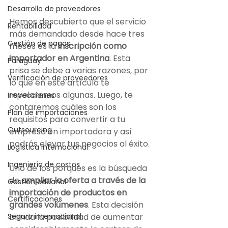
Desarrollo de proveedores
Hemos descubierto que el servicio 
Rentabilidad
más demandado desde hace tres 
Gestión de pagos
meses es la 
inscripción como 
importador en Argentina
. Esta 
Paraguay
prisa se debe a varias razones, por 
Verificación de proveedores
lo que en este artículo te 
revelaremos algunas. Luego, te 
Inspecciones
contaremos cuáles son los 
Plan de importaciones
requisitos para convertir a tu 
Outsourcing
empresa en importadora y así 
podrás elevar tus negocios al éxito.
Logística internacional
Ingeniería de costos
Uno de los porqués es la búsqueda 
de 
ampliar la oferta a través de la 
Gestión aduanal
importación de productos en 
Certificaciones
grandes volúmenes
. Esta decisión 
brinda la posibilidad de aumentar 
Seguro internacional