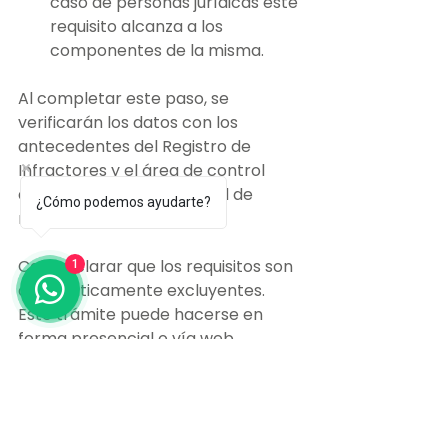
caso de personas jurídicas este 
requisito alcanza a los 
componentes de la misma.
Al completar este paso, se 
verificarán los datos con los 
antecedentes del Registro de 
Infractores y el área de control 
aduanero asignará el perfil de 
¿Cómo podemos ayudarte?
riesgo correspondiente.
Cabe aclarar que los requisitos son 
1
automáticamente excluyentes. 
Este trámite puede hacerse en 
forma presencial o vía web.
Desde febrero de 2018 el registro 
como importador es más sencillo, 
a partir del Acuerdo de Facilitación 