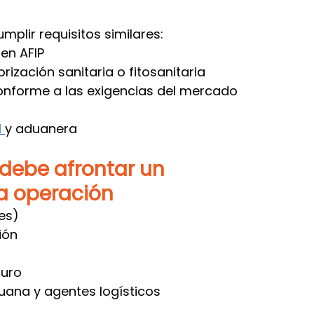
mplir requisitos similares:
en AFIP
rización sanitaria o fitosanitaria
onforme a las exigencias del mercado 
 
y aduanera
debe afrontar un 
a operación
es)
ión
guro
ana y agentes logísticos