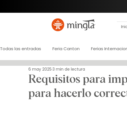
Ini
Todas las entradas
Feria Canton
Ferias Internacio
6 may 2025
3 min de lectura
Registro de importador
Marca propia
Desarr
Requisitos para imp
para hacerlo corre
Gestión de pagos
Paraguay
Verificación de
Outsourcing
Logística internacional
Ingenierí