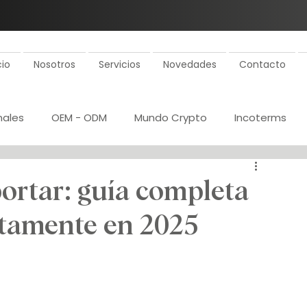
cio
Nosotros
Servicios
Novedades
Contacto
nales
OEM - ODM
Mundo Crypto
Incoterms
ollo de proveedores
Rentabilidad
ortar: guía completa
ctamente en 2025
 proveedores
Inspecciones
Plan de importaciones
a de costos
Gestión aduanal
Certificaciones