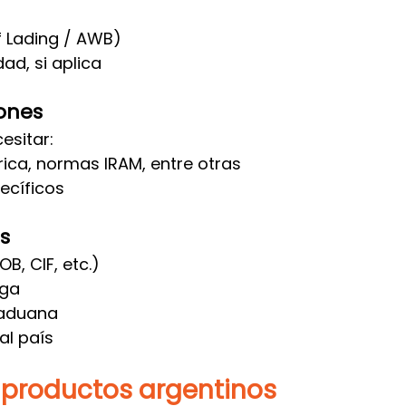
f Lading / AWB)
ad, si aplica
iones
esitar:
rica, normas IRAM, entre otras
ecíficos
s
B, CIF, etc.)
rga
 aduana
al país
 productos argentinos 