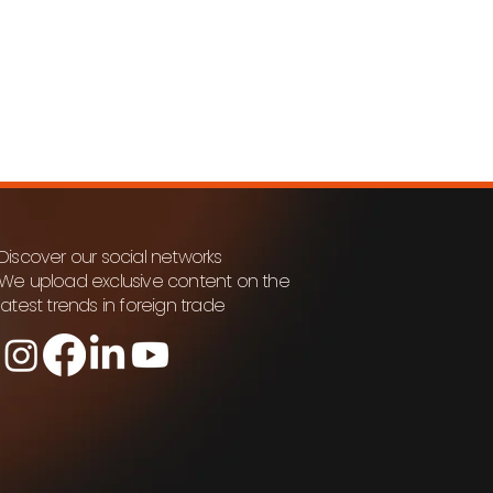
Discover our social networks
We upload exclusive content on the
latest trends in foreign trade