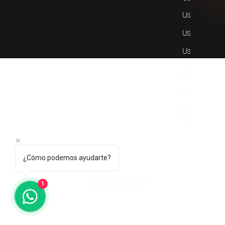
Us
Us
Us
Us
Us
Us
Us
Us
¿Cómo podemos ayudarte?
© 2024 Mingta Group La
1