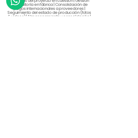
muestras del proyecto en cuestión | Gestión
de auditoría en fábrica | Consolidación de
pagos internacionales a proveedores |
Seguimiento del estado de producción (fotos
& videos) | Almacenamiento y consolidación |
Gestión de Inspección Pre-Embarque |
Gestión y cotización de pagos EXW - FOB |
Gestión y coordinación de flete internacional
|Gestión de seguro internacional | Tracking de
cargas - Intranet | Gestión de aduanas | Pago
de aranceles e impuestos |
Gestión de transporte nacional
Para acceder a estos servicios,
contrata Proyecto comex I y II
Nuestro compromiso
Resumen de costos y requisitos
aduaneros