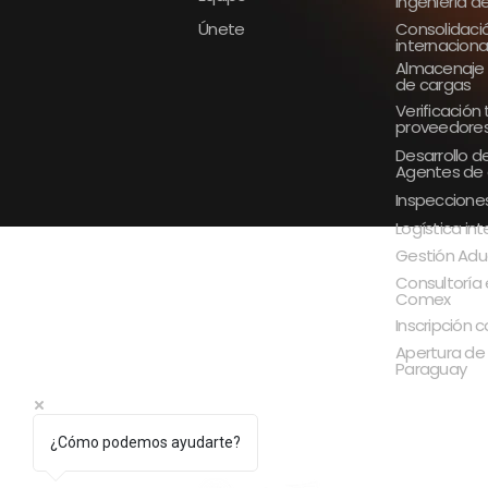
Ingeniería d
Únete
Consolidaci
internaciona
Almacenaje 
de cargas
Verificación
proveedore
Desarrollo d
Agentes de
Inspeccione
Logística in
Gestión Adu
Consultoría 
Comex
Inscripción
Apertura de
Paraguay
¿Cómo podemos ayudarte?