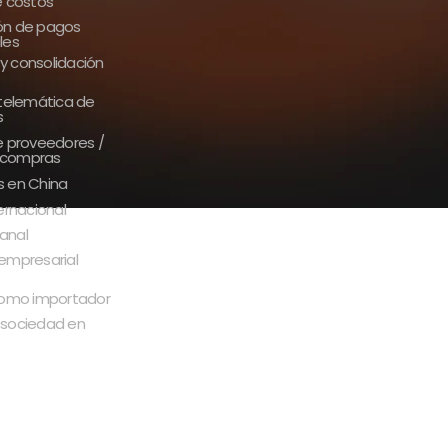
e costos
ón de pagos
les
y consolidación
 telemática de
s
e proveedores /
 compras
s en China
ternacional
anal
empresarial
 como importador
 sociedad en