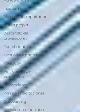
Mundo Crypto
Incoterms
Registro de importador
Marca propia
Desarrollo de
proveedores
Rentabilidad
Gestión de pagos
Paraguay
Verificación de
proveedores
Inspecciones
Plan de importaciones
Outsourcing
Logística internacional