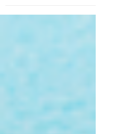
Paraguay
Importar de China a Paraguay implica
cumplir con ciertos requisitos legales y
comerciales. Aquí hay una lista general
de los requisitos...