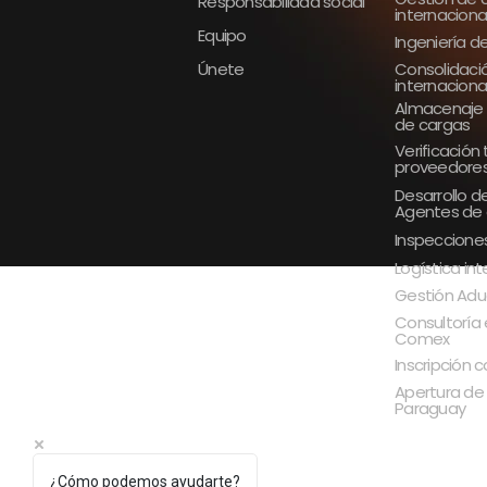
Responsabilidad social
internaciona
Equipo
Ingeniería d
Únete
Consolidaci
internaciona
Almacenaje 
de cargas
Verificación
proveedore
Desarrollo d
Agentes de
Inspeccione
Logística in
Gestión Adu
Consultoría 
Comex
Inscripción
Apertura de
Paraguay
¿Cómo podemos ayudarte?