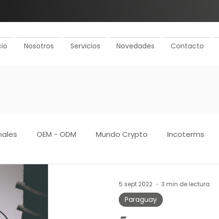
cio
Nosotros
Servicios
Novedades
Contacto
nales
OEM - ODM
Mundo Crypto
Incoterms
ollo de proveedores
Rentabilidad
Gestión de pago
5 sept 2022
3 min de lectura
Paraguay
cciones
Plan de importaciones
Outsourcing