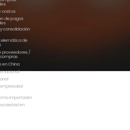
les
e costos
ón de pagos
les
y consolidación
 telemática de
s
e proveedores /
 compras
s en China
ternacional
anal
empresarial
 como importador
 sociedad en