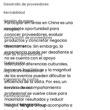
Desarrollo de proveedores
Rentabilidad
Gestión de pagos
Participar en ferias en China es una 
excelente oportunidad para 
Paraguay
conocer proveedores, evaluar 
Verificación de proveedores
productos y concretar negocios 
Inspecciones
directamente. Sin embargo, la 
experiencia puede ser desafiante si 
Plan de importaciones
no se cuenta con el apoyo 
Outsourcing
adecuado: diferencias culturales, 
barreras lingüísticas y la magnitud 
Logística internacional
de los eventos pueden dificultar la 
Ingeniería de costos
eficiencia de la visita. Por eso, un 
servicio de acompañamiento 
Gestión aduanal
profesional se vuelve clave para 
Certificaciones
maximizar resultados y reducir 
Seguro internacional
riesgos. 
Mingta Group
 acompaña a 