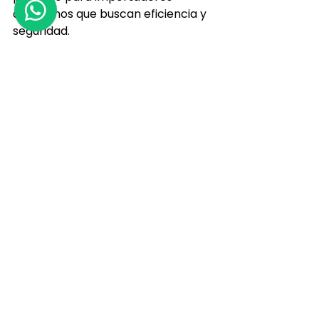
argentinos que buscan eficiencia y 
seguridad.
Pasos para reservar desde 
Argentina
Contactar a Mingta Group 
para definir objetivos y rubros 
de interés.
Coordinar fechas y ferias a 
visitar según el calendario de 
negocios.
Confirmar agenda 
personalizada de reuniones y 
visitas a fábricas.
Formas de pago y 
asesoría personalizada
Mingta ofrece opciones de pago 