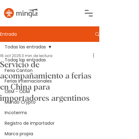
Entrada
Todas las entradas
16 oct 2025
3 min de lectura
Todas las entradas
Servicio de
Feria Canton
acompañamiento a ferias
Ferias Internacionales
en China para
OEM - ODM
importadores argentinos
Mundo Crypto
Incoterms
Registro de importador
Marca propia