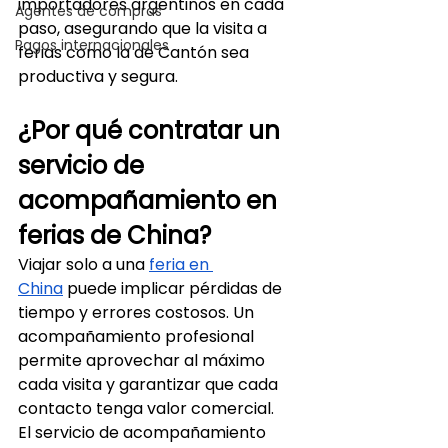
importadores argentinos en cada 
Agentes de compras
paso, asegurando que la visita a 
Pagos internacionales
ferias como la de Cantón sea 
productiva y segura.
¿Por qué contratar un 
servicio de 
acompañamiento en 
ferias de China?
Viajar solo a una 
feria en 
China
 puede implicar pérdidas de 
tiempo y errores costosos. Un 
acompañamiento profesional 
permite aprovechar al máximo 
cada visita y garantizar que cada 
contacto tenga valor comercial.
El servicio de acompañamiento 