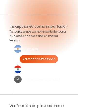
Inscripciones como importador
Te registramos como importador para
que estés dado de alta en menor
tiempo
USD $199
Ver más de este servicio
USD $149
Otros países a consultar
Verificación de proveedores e