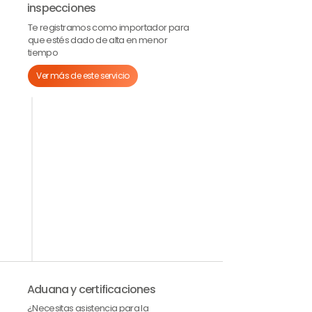
inspecciones
Te registramos como importador para
que estés dado de alta en menor
tiempo
Ver más de este servicio
Telemática
Auditoria en fabrica
Pre-producción
Calidad
Pre-embarque
Durante la carga
Aduana y certificaciones
¿Necesitas asistencia para la