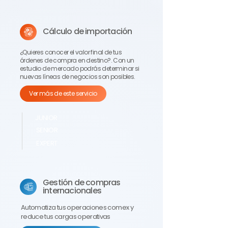
Cálculo de importación
¿Quieres conocer el valor final de tus
órdenes de compra en destino?. Con un
estudio de mercado podrás determinar si
nuevas líneas de negocios son posibles.
Ver más de este servicio
JUNIOR
SENIOR
EXPERT
Gestión de compras
internacionales
Automatiza tus operaciones comex y
reduce tus cargas operativas