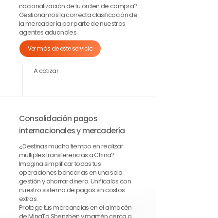
nacionalización de tu orden de compra?
Gestionamos la correcta clasificación de
la mercadería por parte de nuestros
agentes aduanales.
Ver más de este servicio
A cotizar
Consolidación pagos
internacionales y mercadería
¿Destinas mucho tiempo en realizar
múltiples transferencias a China?
Imagina simplificar todas tus
operaciones bancarias en una sola
gestión y ahorrar dinero. Unifícalas con
nuestro sistema de pagos sin costos
extras.
Protege tus mercancías en el almacén
de MingTa Shenzhen y mantén cerca a