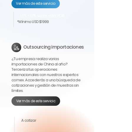
Ver más de este servicio
1.5% - 10% sobre valor FOB
*Mínimo USD $1999
Outsourcing importaciones
¿Tu empresa realiza varias
importaciones de China al año?
Terceriza tus operaciones
internacionales con nuestros expertos
comex. Accederás a una búsqueda de
cotizaciones y gestión de muestras sin
límites.
Ver más de este servicio
A cotizar