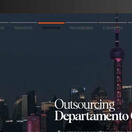
cio
Nosotros
Servicios
Novedades
Contacto
Outsourcing
Departament