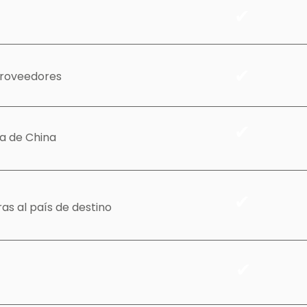
✔
✔
proveedores
✔
a de China
✔
as al país de destino
✔