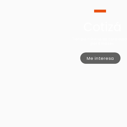
Cotizá
Tiempo mínimo de contratac
por 6 meses
Me interesa