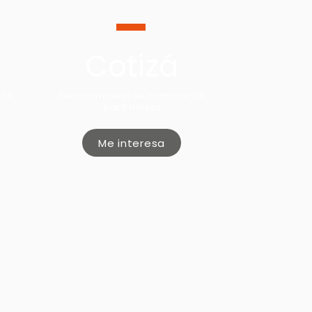
Cotizá
ión
Tiempo mínimo de contratación
por 6 meses
Me interesa