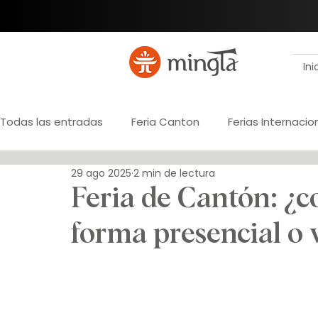
Ini
Todas las entradas
Feria Canton
Ferias Internacio
29 ago 2025
2 min de lectura
Registro de importador
Marca propia
Desarr
Feria de Cantón: ¿c
forma presencial o 
Gestión de pagos
Paraguay
Verificación de
Outsourcing
Logística internacional
Ingenierí