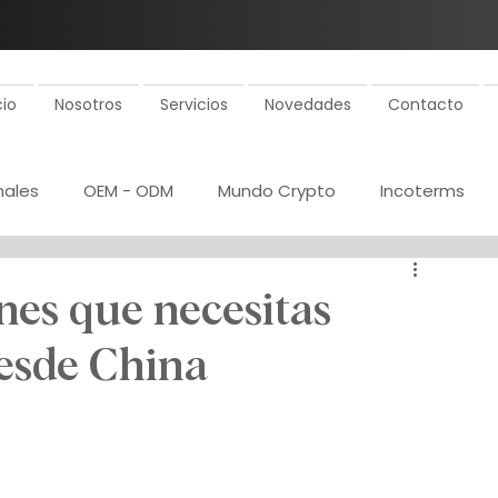
cio
Nosotros
Servicios
Novedades
Contacto
nales
OEM - ODM
Mundo Crypto
Incoterms
ollo de proveedores
Rentabilidad
ones que necesitas
desde China
 proveedores
Inspecciones
Plan de importaciones
a de costos
Gestión aduanal
Certificaciones