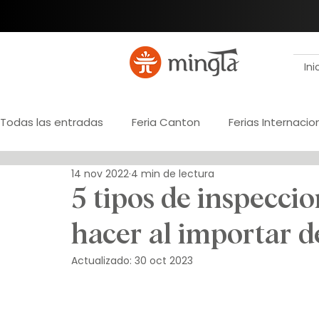
Ini
Todas las entradas
Feria Canton
Ferias Internacio
14 nov 2022
4 min de lectura
Registro de importador
Marca propia
Desarr
5 tipos de inspecci
hacer al importar 
Gestión de pagos
Paraguay
Verificación de
Actualizado:
30 oct 2023
Outsourcing
Logística internacional
Ingenierí