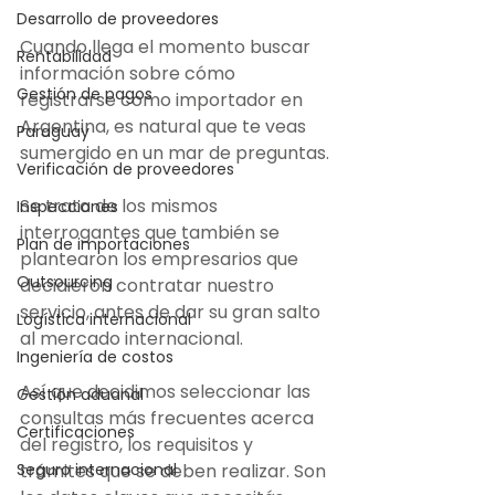
Desarrollo de proveedores
Cuando llega el momento buscar 
Rentabilidad
información sobre cómo 
Gestión de pagos
registrarse como importador en 
Argentina, es natural que te veas 
Paraguay
sumergido en un mar de preguntas. 
Verificación de proveedores
Se trata de los mismos 
Inspecciones
interrogantes que también se 
Plan de importaciones
plantearon los empresarios que 
Outsourcing
decidieron contratar nuestro 
servicio, antes de dar su gran salto 
Logística internacional
al mercado internacional.
Ingeniería de costos
Así que decidimos seleccionar las 
Gestión aduanal
consultas más frecuentes acerca 
Certificaciones
del registro, los requisitos y 
trámites que se deben realizar. Son 
Seguro internacional