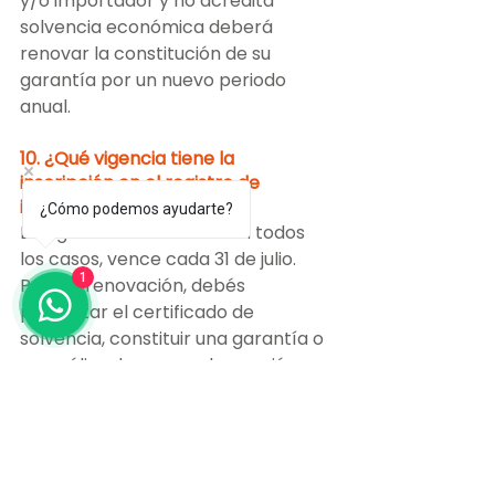
y/o importador y no acredita 
solvencia económica deberá 
renovar la constitución de su 
garantía por un nuevo periodo 
anual.
10. ¿Qué vigencia tiene la 
inscripción en el registro de 
importación?
¿Cómo podemos ayudarte?
La vigencia dura un año. En todos 
los casos, vence cada 31 de julio. 
1
Para la renovación, debés 
presentar el certificado de 
solvencia, constituir una garantía o 
una póliza de seguro de caución.
Recibí tu asesoramiento 
personalizado con Mingta Group
. 
Registrarse como importador en 